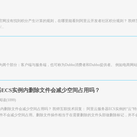
官网没有找到积分产生计算的规则，在哪里能看到阿里云开发者社区积分规则？ 凯铧
..
分为两个部分：客户端与服务端，也可称为Dubbo消费者和Dubbo提供者。 例如电商网
ECS实例内删除文件会减少空间占用吗？
阅读(1099)
例内删除文件会减少空间占用吗？ 凯铧互联技术回复： 阿里云服务器ECS实例的“云”
文件不会减少空间占用。删除文件操作相当于在需要删除的文件头部做删除标记，并不会减