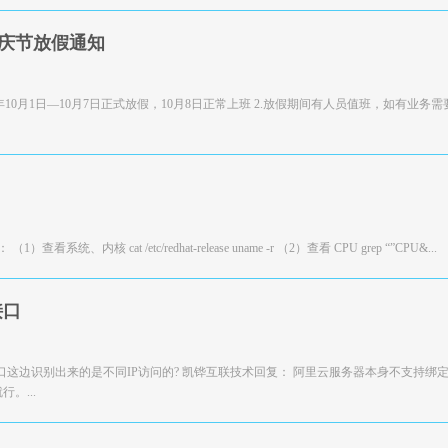
庆节放假通知
10月1日—10月7日正式放假，10月8日正常上班 2.放假期间有人员值班，如有业务
cat /etc/redhat-release uname -r （2）查看 CPU grep “”CPU&...
接口
口这边识别出来的是不同IP访问的? 凯铧互联技术回复： 阿里云服务器本身不支持绑
。...