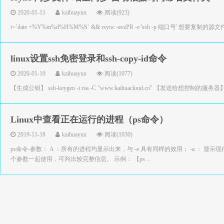
2020-01-11
kaihuayun
阅读(923)
t=`date +%Y%m%d%H%M%S` && rsync -avzPR -e 'ssh -p 端口号' 想
linux设置ssh免密登录和ssh-copy-id命令
2020-01-10
kaihuayun
阅读(1077)
【生成公钥】 ssh-keygen -t rsa -C "www.kaihuacloud.cn" 【发送给想控制的服务器】 ssh-
Linux中查看正在运行的进程（ps命令）
2019-11-18
kaihuayun
阅读(1030)
ps命令-参数： A ：所有的进程均显示出来，与 -e 具有同样的效用； -a ： 显
个参数一起使用，可列出较完整信息。 示例： 【ps ...