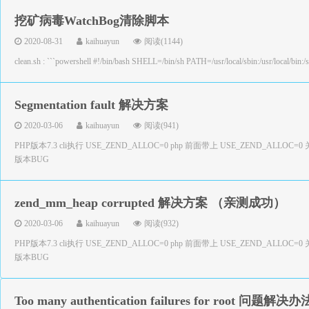
挖矿病毒WatchBog清除脚本
2020-08-31
kaihuayun
阅读(1144)
clean.sh : ```powershell #!/bin/bash SHELL=/bin/sh PATH=/usr/local/sbin:/usr/local/bin:/sb
Segmentation fault 解决方案
2020-03-06
kaihuayun
阅读(941)
PHP版本7.3 cli执行 USE_ZEND_ALLOC=0 php 前面带上 USE_ZEND_AL
版本BUG
zend_mm_heap corrupted 解决方案 （亲测成功）
2020-03-06
kaihuayun
阅读(932)
PHP版本7.3 cli执行 USE_ZEND_ALLOC=0 php 前面带上 USE_ZEND_AL
版本BUG
Too many authentication failures for root 问题解决办