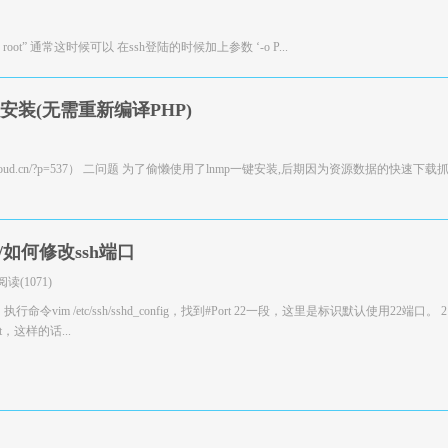
 failures for root” 通常这时候可以 在ssh登陆的时候加上参数 ‘-o P...
的安装(无需重新编译PHP)
ww.kaihuacloud.cn/?p=537） 二问题 为了偷懒使用了lnmp一键安装,后期因为资源数据的快速下
/如何修改ssh端口
阅读(1071)
令vim /etc/ssh/sshd_config，找到#Port 22一段，这里是标识默认使用22端口。
tart，这样的话...