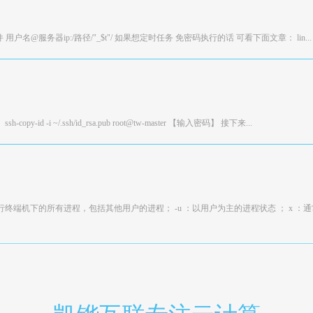
要复制的源文件 用户名@服务器ip:/路径/"_$t"/ 如果想定时任务 免密码执行的话 可看下面文章： lin...
copy-id -i ~/.ssh/id_rsa.pub root@tw-master 【输入密码】 接下来...
示现行终端机下的所有进程，包括其他用户的进程； -u ：以用户为主的进程状态 ； x ：通常