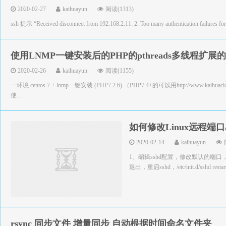
2020-02-27
kaihuayun
阅读(1313)
ssh 提示 “Received disconnect from 192.168.2.11: 2: Too many authentication
使用LNMP一键安装后的PHP的pthreads多线程扩展
2020-02-26
kaihuayun
阅读(1155)
一环境 centos 7 + lnmp一键安装 (PHP7.2.6) （PHP7.4+的可以用http://w
使...
如何修改Linux远程端口
2020-02-14
kaihuayun
1、编辑sshd配置，修改默认的端口，执行命
退出，重启sshd，/etc/init.d/sshd res
rsync 同步文件 增量同步 自动根据时间命名文件夹