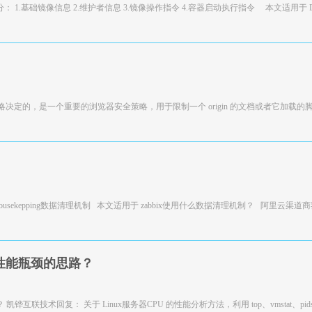
部分： 1.基础镜像信息 2.维护者信息 3.镜像操作指令 4.容器启动执行指令 本文适用于 Dock
略决定的，是一个重要的浏览器安全策略，用于限制一个 origin 的文档或者它加载的
housekepping数据清理机制 本文适用于 zabbix使用什么数据清理机制？ 阿里云渠道
 性能瓶颈的思路？
联技术回复： 关于 Linux服务器CPU 的性能分析方法，利用 top、vmstat、pidst